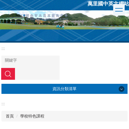
萬里國中英文網站
跳
到
主
要
內
容
區
:::
搜尋
資訊分類清單
學校簡介
:::
行政組織
首頁
學校特色課程