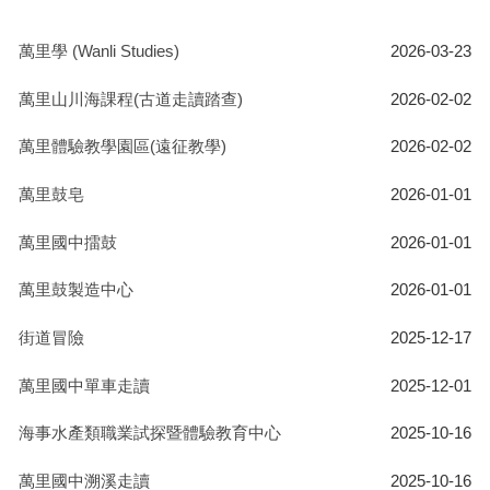
校務系統
萬里學 (Wanli Studies)
2026-03-23
公開授課
萬里山川海課程(古道走讀踏查)
2026-02-02
處室表單區
萬里體驗教學園區(遠征教學)
2026-02-02
正常教學專區
萬里鼓皂
2026-01-01
新生專區
萬里國中擂鼓
2026-01-01
升學專區
萬里鼓製造中心
2026-01-01
獎助學金申請
街道冒險
2025-12-17
萬里國中單車走讀
2025-12-01
課程計畫
海事水產類職業試探暨體驗教育中心
2025-10-16
防疫期間輔導專區
萬里國中溯溪走讀
2025-10-16