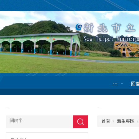
跳
到
主
要
內
容
區
:::
回
:::
:::
首頁
新生專區
搜尋