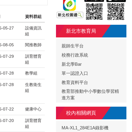
期
資料群組
6-05-27
設備資訊
新北市教育局
組
6-08-05
閱推教師
親師生平台
校務行政系統
6-07-29
訓育體育
組
新北學Bar
6-07-28
教學組
單一認證入口
教育資料平台
6-07-28
生教衛生
組
教育部推動中小學數位學習精
進方案
6-07-22
健康中心
校內相關網頁
6-07-20
訓育體育
組
MA-XL1_284E1A錄影機