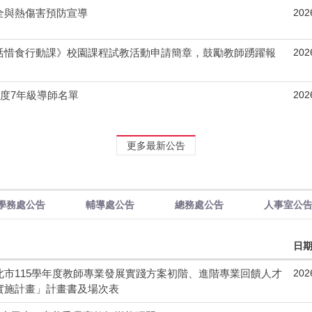
202
全與熱傷害預防宣導
202
活惜食行動課》校園課程試教活動申請簡章，鼓勵教師踴躍報
202
年度7年級導師名單
落實
臺
更多最新公告
學務處公告
輔導處公告
總務處公告
人事室公
日
202
北市115學年度教師專業發展實踐方案初階、進階專業回饋人才
實施計畫」計畫書及場次表