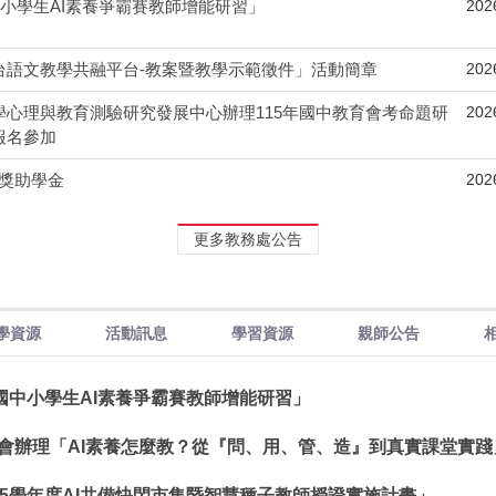
202
中小學生AI素養爭霸賽教師增能研習」
202
台語文教學共融平台-教案暨教學示範徵件」活動簡章
202
學心理與教育測驗研究發展中心辦理115年國中教育會考命題研
報名參加
202
好獎助學金
更多教務處公告
學資源
活動訊息
學習資源
親師公告
市國中小學生AI素養爭霸賽教師增能研習」
會辦理「AI素養怎麼教？從『問、用、管、造』到真實課堂實踐
15學年度AI共備快閃市集暨智慧種子教師授證實施計畫」