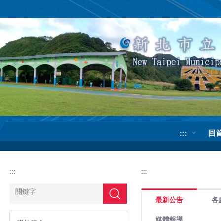
跳
到
主
要
內
容
區
:::
回
:::
:::
搜尋
最新公告
各
媒體報導