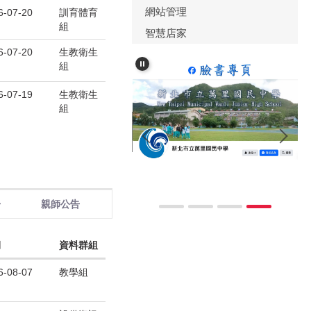
網站管理
6-07-20
訓育體育
組
智慧店家
6-07-20
生教衛生
組
6-07-19
生教衛生
組
網路防護機制申訴系統服務平
告
親師公告
期
資料群組
6-08-07
教學組