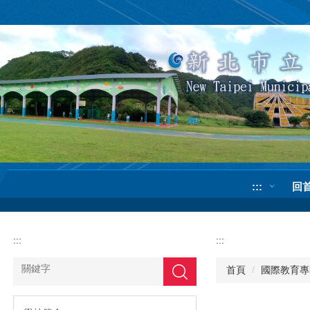
跳
到
主
要
內
容
區
:::
回
:::
:::
首頁
國際教育專
搜尋