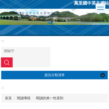
萬里國中英文網站
跳
到
主
要
內
容
區
:::
搜尋
資訊分類清單
學校簡介
:::
行政組織
首頁
閱讀專區
閱讀的第一性原則