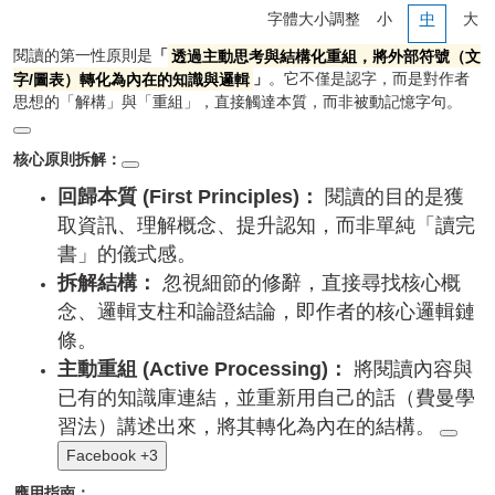
校務系統
字體大小調整
小
中
大
閱讀的第一性原則是
「
透過主動思考與結構化重組，將外部符號（文
公開授課
字/圖表）轉化為內在的知識與邏輯
」
。它不僅是認字，而是對作者
思想的「解構」與「重組」，直接觸達本質，而非被動記憶字句。
處室表單區
核心原則拆解：
正常教學專區
回歸本質 (First Principles)：
閱讀的目的是獲
取資訊、理解概念、提升認知，而非單純「讀完
新生專區
書」的儀式感。
升學專區
拆解結構：
忽視細節的修辭，直接尋找核心概
念、邏輯支柱和論證結論，即作者的核心邏輯鏈
獎助學金申請
條。
主動重組 (Active Processing)：
將閱讀內容與
課程計畫
已有的知識庫連結，並重新用自己的話（費曼學
習法）講述出來，將其轉化為內在的結構。
防疫期間輔導專區
Facebook +3
應用指南：