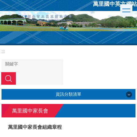
萬里國中英文網站
跳
到
主
要
內
容
區
:::
搜尋
資訊分類清單
學校簡介
萬里國中家長會
行政組織
萬里國中家長會組織章程