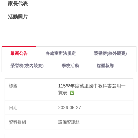
校務系統
家長代表
公開授課
活動照片
處室表單區
:::
正常教學專區
最新公告
各處室辦法規定
榮譽榜(校外競賽)
新生專區
榮譽榜(校內競賽)
學校活動
媒體報導
升學專區
115學年度萬里國中教科書選用一
覽表
獎助學金申請
2026-05-27
課程計畫
設備資訊組
防疫期間輔導專區