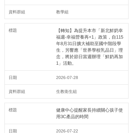
母語日專區
教學組
學生申訴及再申訴專區
【轉知】為提升本市「新北鮮奶幸
學校特色課程
福週-幸福營養再+1」政策，自115
年8月31日擴大補助至國中階段學
學習扶助成長測驗
生，另響應「世界學校乳品日」理
念，將於節日當週辦理「鮮奶再加
閱讀專區
1」活動。
搶救分數大作戰(減C計畫)
2026-07-28
環境教育
生教衛生組
專業學習社群
健康中心提醒家長持續關心孩子使
用3C產品的時間
跨界攜手守護綠能！
2026-07-22