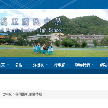
首頁
公告
分機表
行事曆
聯絡我們
網站
七年級：喜閱揚帆整備待發