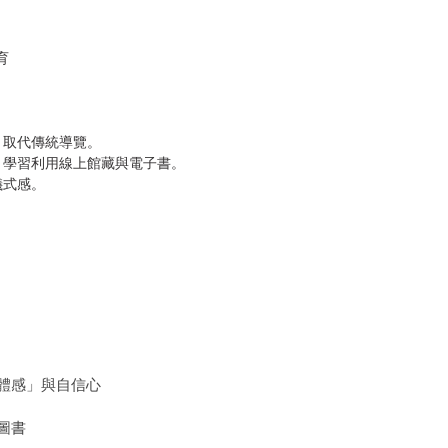
育
： 取代傳統導覽。
： 學習利用線上館藏與電子書。
儀式感。
體感」與自信心
圖書