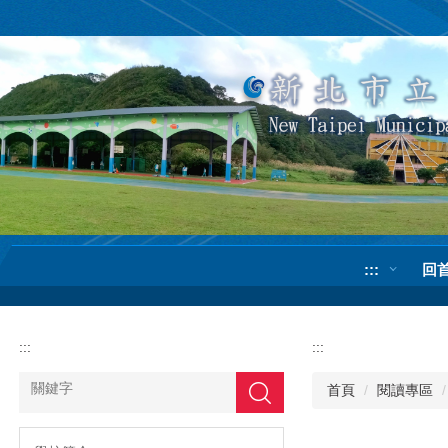
跳
到
主
要
內
容
區
:::
回
:::
:::
首頁
閱讀專區
搜尋