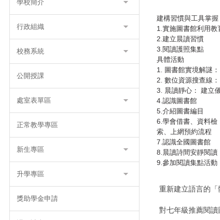
學校簡介
建構習慣與工具掌握
行政組織
1.實施圖書館利用教
2.建立晨讀習慣
3.閱讀護照集點
校務系統
具體活動
1. 圖書館實境解謎
公開授課
2. 數位資源搜查線
3. 晨讀靜心： 建立
處室表單區
4.認識圖書館
5.介紹圖書編目
6.學會借書、資料檢
正常教學專區
索、上網預約流程
7.認識全國圖書館
新生專區
8.晨讀詩間安靜閱讀
9.參加閱讀集點活動
升學專區
重新建立語言的「
獎助學金申請
對七年級推薦閱讀