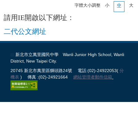
校務系統
字體大小調整
小
中
大
請用IE開啟以下網址：
公開授課
二代公文網址
處室表單區
正常教學專區
:::
新北市立萬里國民中學 Wanli Junior High School, Wanli
District, New Taipei City.
新生專區
20745 新北市萬里區獅頭路24號 電話:(02)-24922053(
分
機表
) 傳真 :(02)-24921664
網站管理者郵件信箱
升學專區
獎助學金申請
課程計畫
防疫期間輔導專區