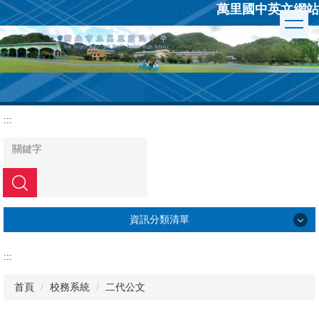
萬里國中英文網站
跳
到
主
要
內
容
區
:::
搜尋
資訊分類清單
學校簡介
:::
行政組織
首頁
校務系統
二代公文