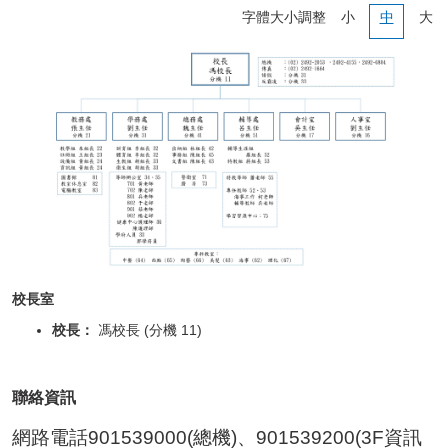
校務系統
字體大小調整
小
中
大
公開授課
處室表單區
正常教學專區
新生專區
升學專區
校長室
獎助學金申請
校長：
馮校長 (分機 11)
課程計畫
聯絡資訊
防疫期間輔導專區
網路電話901539000(總機)、901539200(3F資訊