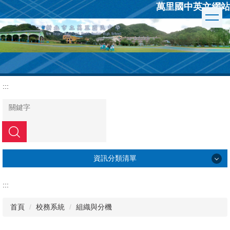
萬里國中英文網站
跳
到
主
要
內
容
區
:::
搜尋
資訊分類清單
學校簡介
:::
行政組織
首頁
校務系統
組織與分機