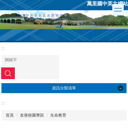
萬里國中英文網站
跳
到
主
要
內
容
區
:::
搜尋
資訊分類清單
學校簡介
:::
行政組織
首頁
友善校園專區
生命教育