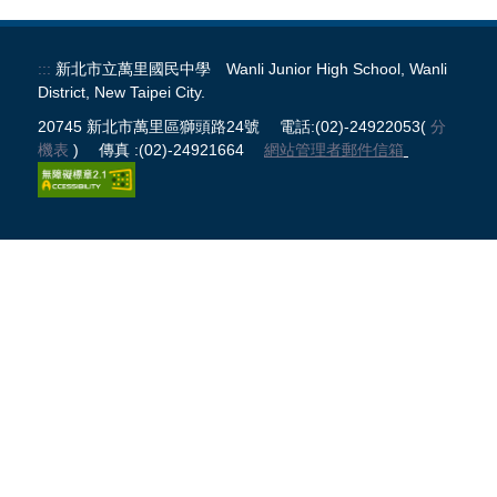
校務系統
公開授課
:::
新北市立萬里國民中學 Wanli Junior High School, Wanli
District, New Taipei City.
處室表單區
20745 新北市萬里區獅頭路24號 電話:(02)-24922053(
分
機表
) 傳真 :(02)-24921664
網站管理者郵件信箱
正常教學專區
新生專區
升學專區
獎助學金申請
課程計畫
防疫期間輔導專區