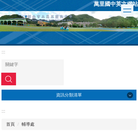
萬里國中英文網站
跳
到
主
要
內
容
區
:::
搜尋
資訊分類清單
學校簡介
:::
行政組織
首頁
輔導處