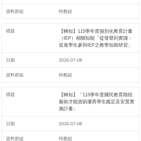
母語日專區
特教組
學生申訴及再申訴專區
【轉知】115學年度個別化教育計畫
學校特色課程
（IEP）相關知能「從發聲到實踐：
促進學生參與IEP之教學知能研習」
學習扶助成長測驗
2026-07-08
閱讀專區
特教組
搶救分數大作戰(減C計畫)
【轉知】「115學年度國民教育階段
環境教育
藝術才能資賦優異學生鑑定及安置實
施計畫」
專業學習社群
2026-07-08
跨界攜手守護綠能！
特教組