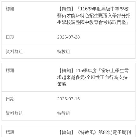
校務系統
【轉知】「116學年度高級中等學校
藝術才能班特色招生甄選入學部分招
公開授課
生學校調整國中教育會考錄取門檻」
處室表單區
2026-07-28
正常教學專區
特教組
新生專區
【轉知】115學年度「當班上學生需
升學專區
求越來越多元-全班性正向行為支持
策略」
獎助學金申請
2026-07-16
課程計畫
特教組
防疫期間輔導專區
【轉知】《特教風》第82期電子期刊