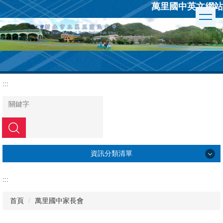
萬里國中英文網站
跳
到
主
要
內
容
區
:::
搜尋
資訊分類清單
學校簡介
:::
行政組織
首頁
萬里國中家長會