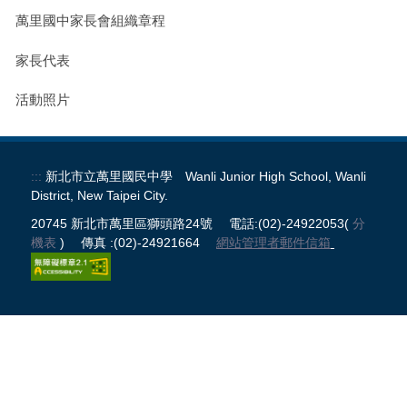
校務系統
萬里國中家長會組織章程
公開授課
家長代表
處室表單區
活動照片
正常教學專區
:::
新北市立萬里國民中學 Wanli Junior High School, Wanli
新生專區
District, New Taipei City.
20745 新北市萬里區獅頭路24號 電話:(02)-24922053(
分
升學專區
機表
) 傳真 :(02)-24921664
網站管理者郵件信箱
獎助學金申請
課程計畫
防疫期間輔導專區