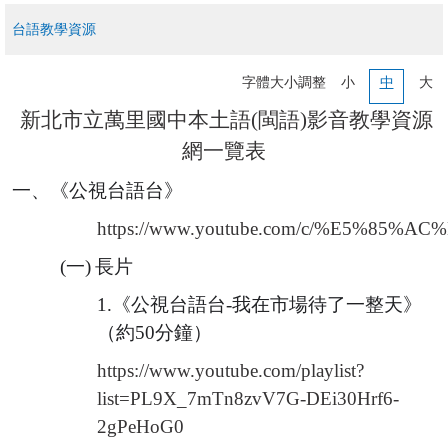
校務系統
台語教學資源
公開授課
字體大小調整
小
中
大
處室表單區
新北市立
萬里
國中本土語(閩語)影音教學資源
網
一覽表
正常教學專區
一
、
《公視台語台》
新生專區
https://www.youtube.com/c/%E5%8
升學專區
(一)
長片
1.
《公視台語台-我在市場待了一整天》
獎助學金申請
（約50分鐘）
課程計畫
https://www.youtube.com/playlist?
list=PL9X_7mTn8zvV7G-DEi30Hrf6-
防疫期間輔導專區
2gPeHoG0