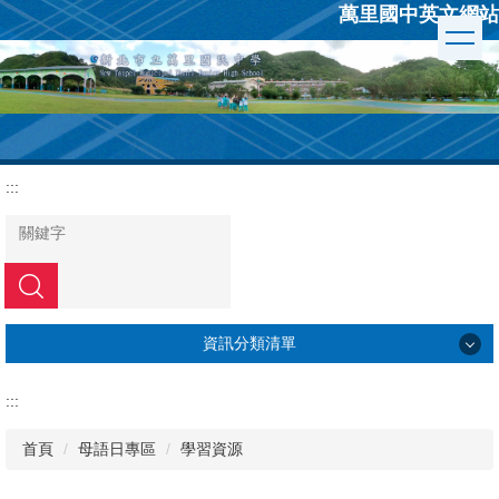
萬里國中英文網站
跳
到
主
要
內
容
區
:::
搜尋
資訊分類清單
學校簡介
:::
行政組織
首頁
母語日專區
學習資源