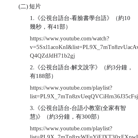
母語日專區
(二)
短片
1.
《公視台語台-看臉書學台語》（約10
學生申訴及再申訴專區
幾秒，有41部）
學校特色課程
https://www.youtube.com/watch?
v=5Sxl1acoKnI&list=PL9X_7mTn8zvUacA
學習扶助成長測驗
Q4QZdJdH71b2gj
閱讀專區
2.
《公視台語台-解文說字》（約3分鐘，
有188部）
搶救分數大作戰(減C計畫)
https://www.youtube.com/playlist?
環境教育
list=PL9X_7mTn8zvUeqQVCiHrn36J35cFs
3.
《公視台語台-台語小教室(全家有智
專業學習社群
慧)》（約3分鐘，有300部）
跨界攜手守護綠能！
https://www.youtube.com/playlist?
list=PL9X_7mTn8zvWFuYiFJXT30xFXp