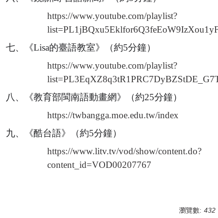
https://www.youtube.com/playlist?
list=PL1jBQxu5Eklfor6Q3feEoW9IzXou1
七
、
《Lisa的臺語教室》（約5分鐘）
https://www.youtube.com/playlist?
list=PL3EqXZ8q3tR1PRC7DyBZStDE_G7
八
、
《教育部閩南語動畫網》（約25分鐘）
https://twbangga.moe.edu.tw/index
九、《酷台語》（約5分鐘）
https://www.litv.tv/vod/show/content.do?
content_id=VOD00207767
瀏覽數:
432