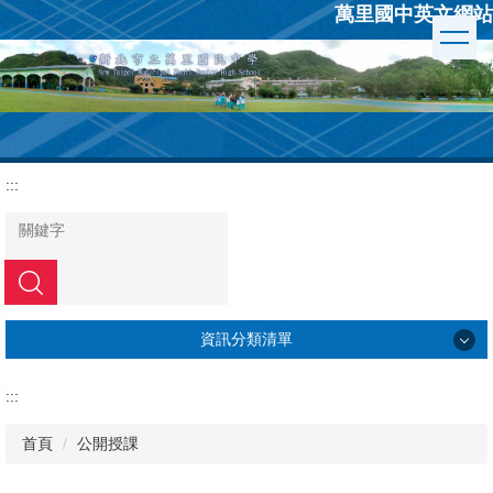
萬里國中英文網站
跳
到
主
要
內
容
區
:::
搜尋
資訊分類清單
學校簡介
:::
行政組織
首頁
公開授課