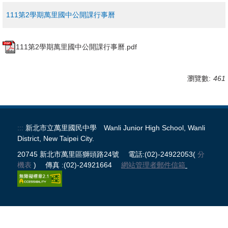
校務系統
111第2學期萬里國中公開課行事曆
公開授課
111第2學期萬里國中公開課行事曆.pdf
處室表單區
正常教學專區
瀏覽數:
461
新生專區
:::
新北市立萬里國民中學 Wanli Junior High School, Wanli
升學專區
District, New Taipei City.
獎助學金申請
20745 新北市萬里區獅頭路24號 電話:(02)-24922053(
分
機表
) 傳真 :(02)-24921664
網站管理者郵件信箱
課程計畫
防疫期間輔導專區