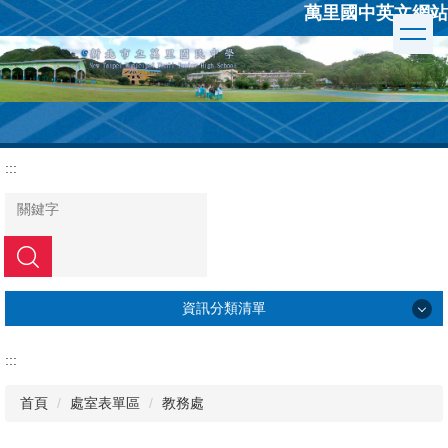
萬里國中英文網站
跳
到
主
要
內
容
區
:::
搜尋
資訊分類清單
學校簡介
:::
行政組織
首頁
處室表單區
教務處