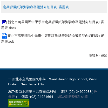
校務系統
定期評量紙筆測驗命審題雙向細目表+審題表
公開授課
新北市萬里國民中學學生定期評量紙筆測驗命審題雙向細目表+審
處室表單區
題表.docx
新北市萬里國民中學學生定期評量紙筆測驗命審題雙向細目表+審
正常教學專區
題表.odt
新生專區
瀏覽數:
956
升學專區
獎助學金申請
:::
新北市立萬里國民中學 Wanli Junior High School, Wanli
District, New Taipei City.
課程計畫
20745 新北市萬里區獅頭路24號 電話:(02)-24922053(
分
機表
) 傳真 :(02)-24921664
網站管理者郵件信箱
防疫期間輔導專區